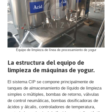
Equipo de limpieza de línea de procesamiento de yogur
La estructura del equipo de
limpieza de máquinas de yogur.
El sistema CIP se compone principalmente de
tanques de almacenamiento de líquido de limpieza
simples o múltiples, bombas de retorno, válvulas
de control neumáticas, bombas dosificadoras de
ácidos y álcalis, controladores de temperatura,