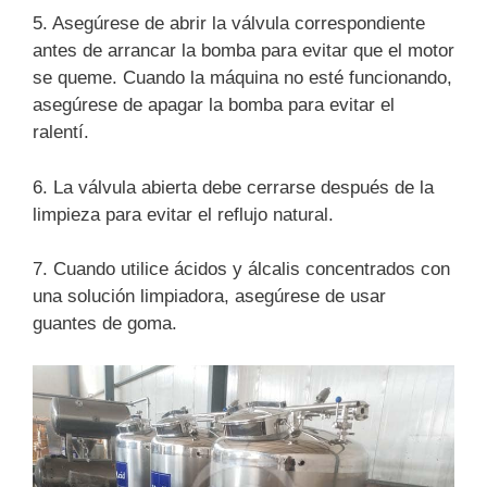
5. Asegúrese de abrir la válvula correspondiente
antes de arrancar la bomba para evitar que el motor
se queme. Cuando la máquina no esté funcionando,
asegúrese de apagar la bomba para evitar el
ralentí.
6. La válvula abierta debe cerrarse después de la
limpieza para evitar el reflujo natural.
7. Cuando utilice ácidos y álcalis concentrados con
una solución limpiadora, asegúrese de usar
guantes de goma.