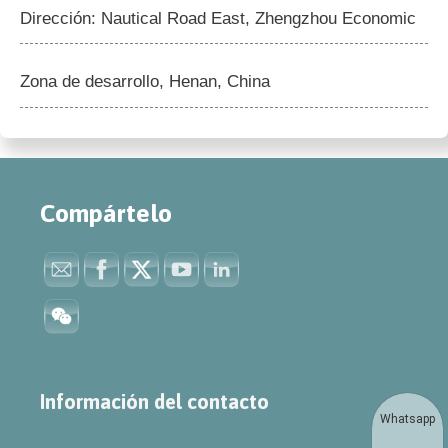
Dirección: Nautical Road East, Zhengzhou Economic
Zona de desarrollo, Henan, China
Compártelo
Información del contacto
Whatsapp