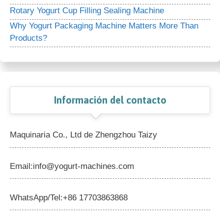
Rotary Yogurt Cup Filling Sealing Machine
Why Yogurt Packaging Machine Matters More Than
Products?
Información del contacto
Maquinaria Co., Ltd de Zhengzhou Taizy
Email:info@yogurt-machines.com
WhatsApp/Tel:+86 17703863868