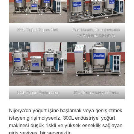
300L Yoğurt Yapım Hattı
Pastörizatör, Homojenizatör
ve Soğutma Makinesi
300L Yoğurt Üretim Hattı
300L Fermantasyon Tankı
Nijerya'da yoğurt işine başlamak veya genişletmek
isteyen girişimciyseniz, 300L endüstriyel yoğurt
makinesi düşük riskli ve yüksek esneklik sağlayan
giriş seviyesi bir seçenektir.