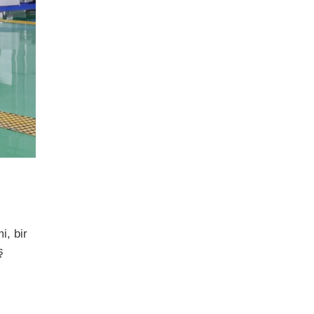
i, bir
ş