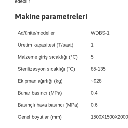
edebilir
Makine parametreleri
Ad/ünite/modeller
WDBS-1
Üretim kapasitesi (T/saat)
1
Malzeme giriş sıcaklığı (*C)
5
Sterilizasyon sıcaklığı (“C)
85-135
Ekipman ağırlığı (kg)
~928
Buhar basıncı (MPa)
0.4
Basınçlı hava basıncı (MPa)
0.6
Genel boyutlar (mm)
1500X1500X2000