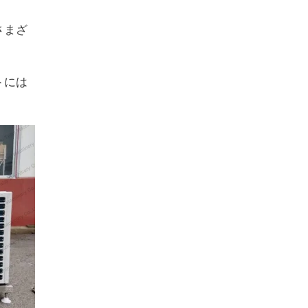
さまざ
トには