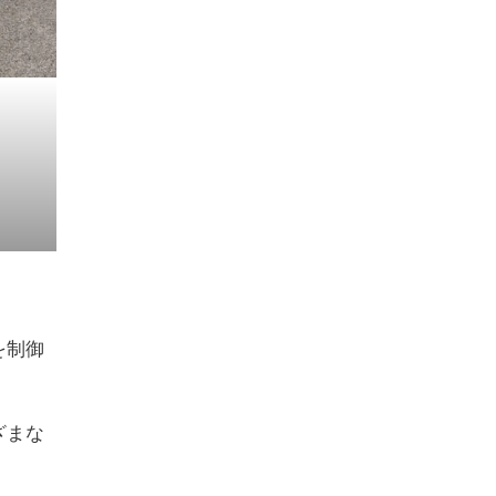
を制御
ざまな