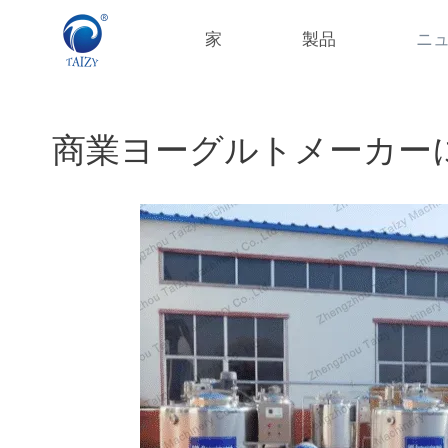
コ
ン
家
製品
ニ
テ
ン
ツ
へ
商業ヨーグルトメーカー
ス
キ
ッ
プ