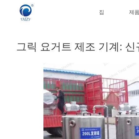
컨
텐
집
제
츠
로
건
너
그릭 요거트 제조 기계: 신
뛰
기