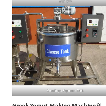
살균 탱크
Centrifugal Separator Tank
Greek Yogurt Making Machi