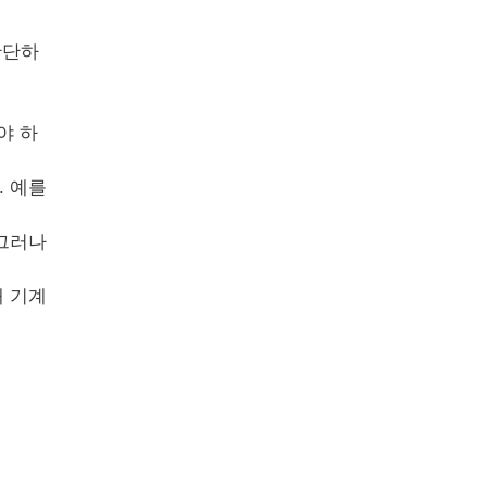
판단하
야 하
. 예를
 그러나
내 기계