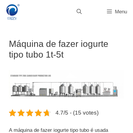
Saltar
para
Menu
o
conteúdo
Máquina de fazer iogurte
tipo tubo 1t-5t
4.7/5 - (15 votes)
A máquina de fazer iogurte tipo tubo é usada