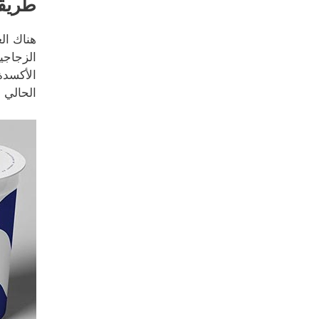
طريقة
هناك ال
الزجاجي
الأكسدة
الحالي للز