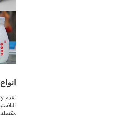
انواع
البلاست
مكتملة ب