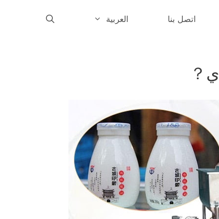
اتصل بنا
العربية
English
Français
دي？
Español
Português
简体中文
Русский
한국어
日本語
Deutsch
Türkçe