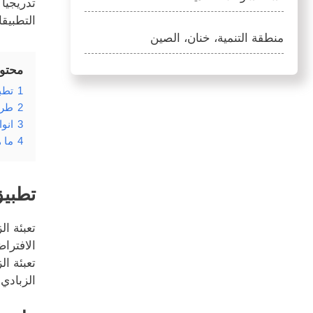
تدريجياً
التطبيقا
منطقة التنمية، خنان، الصين
محتو
1
تطبي
2
طري
3
انوا
4
ما 
تطبيق
تعبئة ا
الافتراض
تعبئة ال
الزبادي