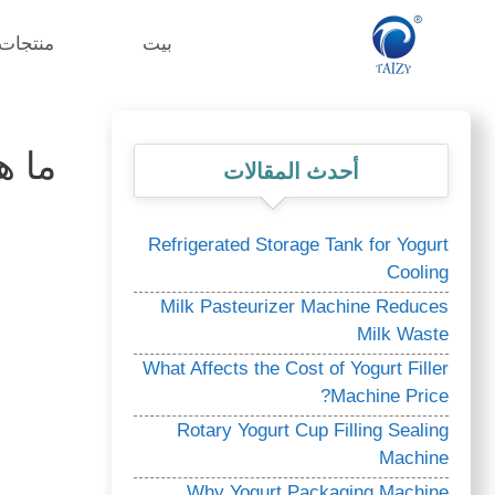
نتقل
لى
بيت
منتجات
لمحتوى
ما ه
أحدث المقالات
Refrigerated Storage Tank for Yogurt
Cooling
Milk Pasteurizer Machine Reduces
Milk Waste
What Affects the Cost of Yogurt Filler
Machine Price?
Rotary Yogurt Cup Filling Sealing
Machine
Why Yogurt Packaging Machine