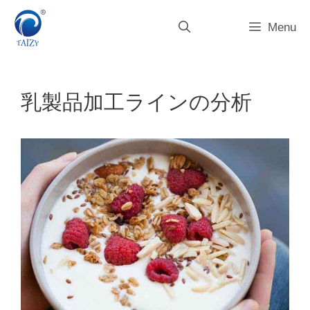
コ
ン
Menu
テ
ン
ツ
へ
乳製品加工ラインの分析
ス
キ
ッ
プ