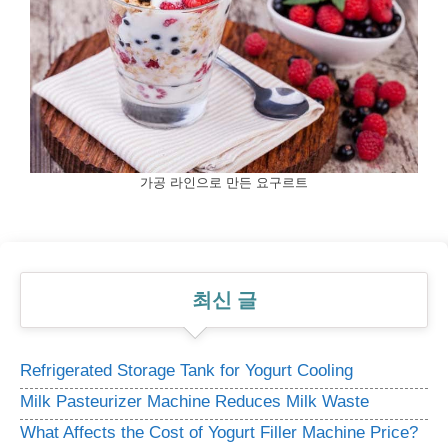
가공 라인으로 만든 요구르트
최신 글
Refrigerated Storage Tank for Yogurt Cooling
Milk Pasteurizer Machine Reduces Milk Waste
What Affects the Cost of Yogurt Filler Machine Price?