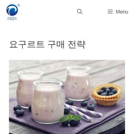
컨
텐
Menu
츠
로
건
너
요구르트 구매 전략
뛰
기