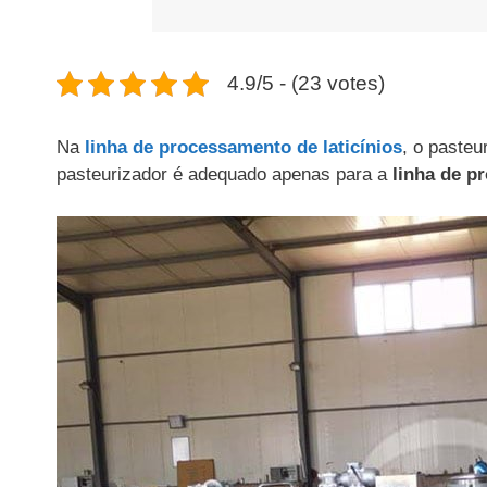
4.9/5 - (23 votes)
Na
linha de processamento de laticínios
, o pasteu
pasteurizador é adequado apenas para a
linha de p