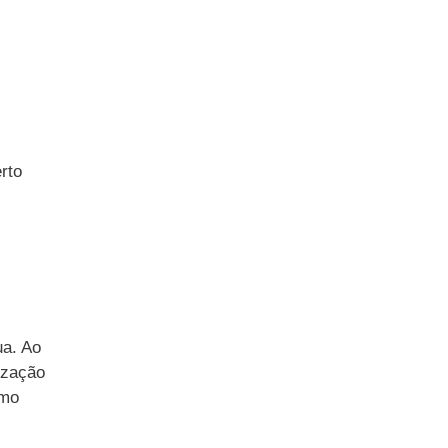
rto
ua. Ao
ização
omo