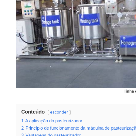
linha
Conteúdo
esconder
1
A aplicação do pasteurizador
2
Princípio de funcionamento da máquina de pasteurizaç
3
Vantagens do pasteurizador