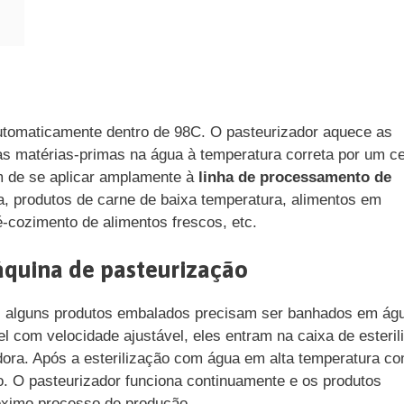
utomaticamente dentro de 98C. O pasteurizador aquece as
s matérias-primas na água à temperatura correta por um ce
ém de se aplicar amplamente à
linha de processamento de
, produtos de carne de baixa temperatura, alimentos em
-cozimento de alimentos frescos, etc.
áquina de pasteurização
a, alguns produtos embalados precisam ser banhados em ág
l com velocidade ajustável, eles entram na caixa de esteril
dora. Após a esterilização com água em alta temperatura c
to. O pasteurizador funciona continuamente e os produtos
róximo processo de produção.