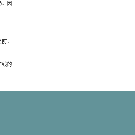
奶。因
之前，
产线的