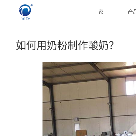
跳
至
家
产
内
容
如何用奶粉制作酸奶？