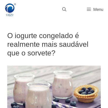
Saltar
para
Menu
o
conteúdo
O iogurte congelado é
realmente mais saudável
que o sorvete?